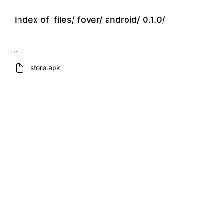
Index of
files/
fover/
android/
0.1.0/
..
store.apk